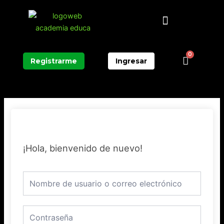
Ir
Menú
al
contenido
0
Carrit
Registrarme
Ingresar
¡Hola, bienvenido de nuevo!