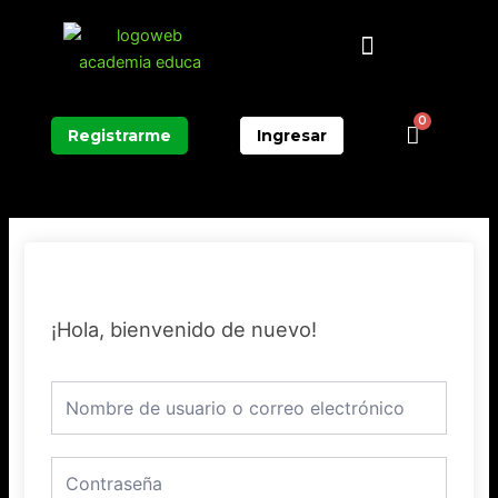
Ir
Menú
al
contenido
0
Carrit
Registrarme
Ingresar
¡Hola, bienvenido de nuevo!