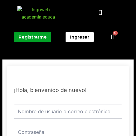
Ir
Menú
al
contenido
0
Carrit
Registrarme
Ingresar
¡Hola, bienvenido de nuevo!