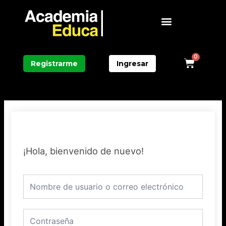
Ir
Menú
al
contenido
0
Carri
Registrarme
Ingresar
¡Hola, bienvenido de nuevo!