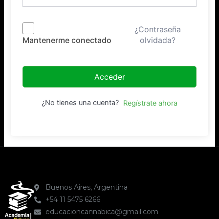
¿Contraseña
olvidada?
Mantenerme conectado
Acceder
¿No tienes una cuenta?
Regístrate ahora
Buenos Aires, Argentina
+54 11 5475 6266
educacioncannabica@gmail.com