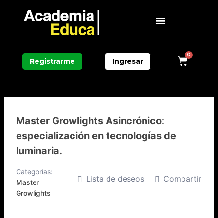
Ir
Menú
al
contenido
0
Carri
Registrarme
Ingresar
Master Growlights Asincrónico:
especialización en tecnologías de
luminaria.
Categorías:
Lista de deseos
Compartir
Master
Growlights