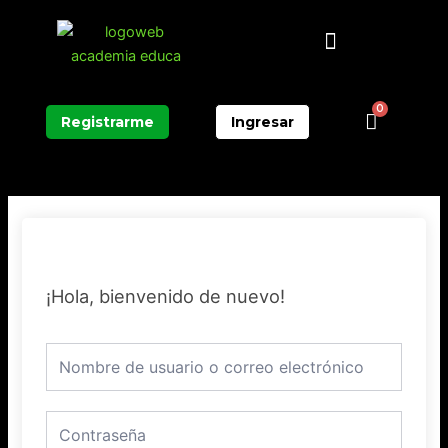
Ir
Menú
al
contenido
0
Carrit
Registrarme
Ingresar
¡Hola, bienvenido de nuevo!