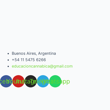
Buenos Aires, Argentina
+54 11 5475 6266
educacioncannabica@gmail.com
cebook
Youtube
Instagram
Telegram
Whatsapp
Open chat