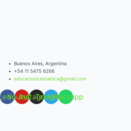
Buenos Aires, Argentina
+54 11 5475 6266
educacioncannabica@gmail.com
cebook
Youtube
Instagram
Telegram
Whatsapp
Open chat