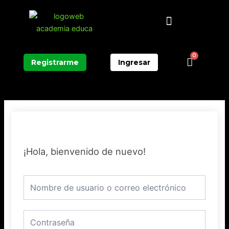
Ir
Menú
al
contenido
0
Carrit
Registrarme
Ingresar
¡Hola, bienvenido de nuevo!