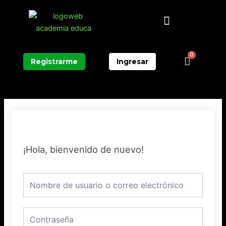
Ir
Menú
al
contenido
0
Carrit
Registrarme
Ingresar
¡Hola, bienvenido de nuevo!