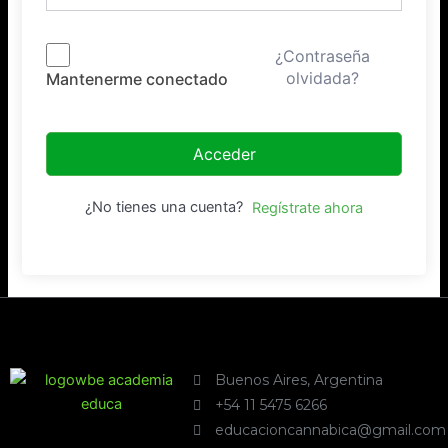
¿Contraseña
olvidada?
Mantenerme conectado
Acceder
¿No tienes una cuenta?
Regístrate ahora
Buenos Aires, Argentina
+54 11 5475 6266
educacioncannabica@gmail.com