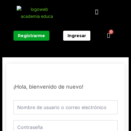
Ir
Menú
al
contenido
0
Carrit
Registrarme
Ingresar
¡Hola, bienvenido de nuevo!