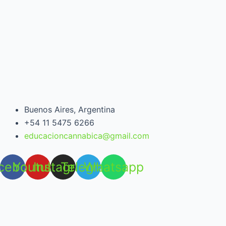
Buenos Aires, Argentina
+54 11 5475 6266
educacioncannabica@gmail.com
cebook
Youtube
Instagram
Telegram
Whatsapp
Open chat