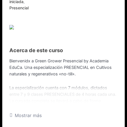
iniciada
,
Presencial
Acerca de este curso
Bienvenidx a Green Grower Presencial by Academia
EduCa. Una especialización PRESENCIAL en Cultivos
naturales y regenerativos «no-till».
La especialización cuenta con 7 módulos, dictados
entre 7 y 9 clases PRESENCIALES de 4 horas cada una.
La cursada completa se llevará a cabo de forma
presencial
, a 200 metros de la facultad de Medicina de
la UBA, en CABA, B.s. A.s .
Mostrar más