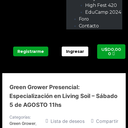
High Fest 420
EduCamp 2024
Foro
Contacto
Carrit
U$D
0,00
Registrarme
Ingresar
0
Green Grower Presencial:
Especialización en Living Soil – Sábado
5 de AGOSTO 11hs
Categorías:
Lista de deseos
Compartir
Green Grower
,