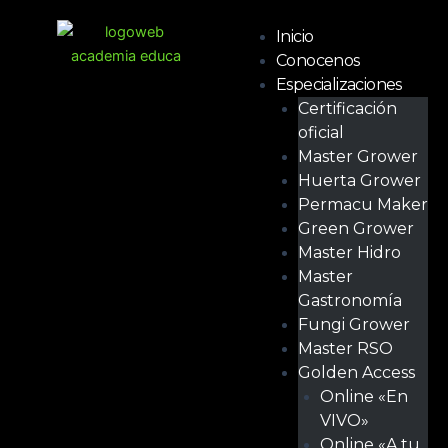
Ir
Menú
al
Inicio
contenido
Conocenos
Especializaciones
Certificación
oficial
Master Grower
Huerta Grower
Permacu Maker
Green Grower
Master Hidro
Master
Gastronomía
Fungi Grower
Master RSO
Golden Access
Online «En
VIVO»
Online «A tu