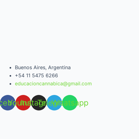
Buenos Aires, Argentina
+54 11 5475 6266
educacioncannabica@gmail.com
cebook
Youtube
Instagram
Telegram
Whatsapp
Open chat