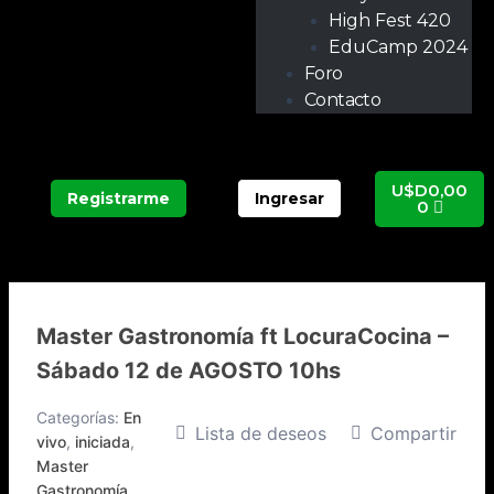
High Fest 420
EduCamp 2024
Foro
Contacto
Carrit
U$D
0,00
Registrarme
Ingresar
0
Master Gastronomía ft LocuraCocina –
Sábado 12 de AGOSTO 10hs
Categorías:
En
Lista de deseos
Compartir
vivo
,
iniciada
,
Master
Gastronomía