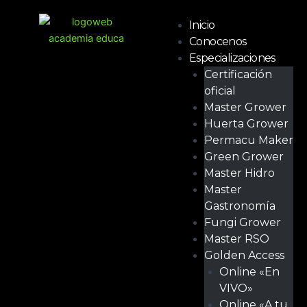
Ir
Menú
al
Inicio
contenido
Conocenos
Especializaciones
Certificación
oficial
Master Grower
Huerta Grower
Permacu Maker
Green Grower
Master Hidro
Master
Gastronomía
Fungi Grower
Master RSO
Golden Access
Online «En
VIVO»
Online «A tu