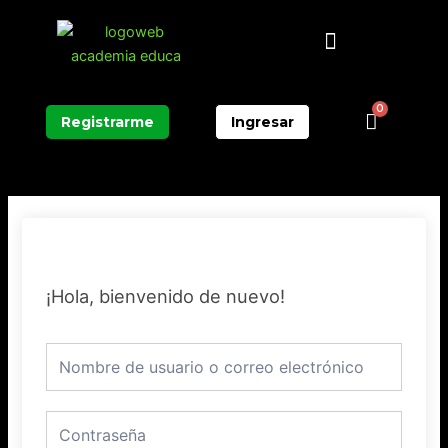
Ir
Menú
al
contenido
0
Carrit
Registrarme
Ingresar
¡Hola, bienvenido de nuevo!