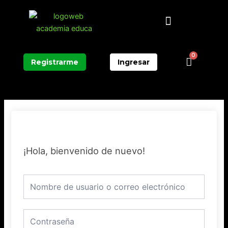
Ir
Menú
al
contenido
0
Carrit
Registrarme
Ingresar
¡Hola, bienvenido de nuevo!