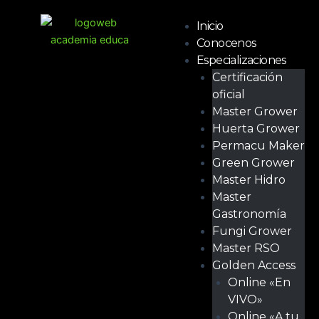
Ir
Menú
al
Inicio
contenido
Conocenos
Especializaciones
Certificación
oficial
Master Grower
Huerta Grower
Permacu Maker
Green Grower
Master Hidro
Master
Gastronomía
Fungi Grower
Master RSO
Golden Access
Online «En
VIVO»
Online «A tu