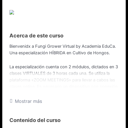
Acerca de este curso
Bienvenidx a Fungi Grower Virtual by Academia EduCa.
Una especialización HÍBRIDA en Cultivo de Hongos.
La especialización cuenta con 2 módulos, dictados en 3
clases VIRTUALES de 3 horas cada una. Se utiliza la
plataforma «ZOOM MEETINGS» para llevar a cabos las
clases online. Es necesario un dispositivo con conexión
a internet para cursar, ya sea en directo o viendo
grabaciones.
Mostrar más
Se utilizará la plataforma «ZOOM MEETINGS» para llevar
Contenido del curso
a cabo las clases. El link al ZOOM se enviará por el
grupo de WhatsApp el día de la fecha de inicio de