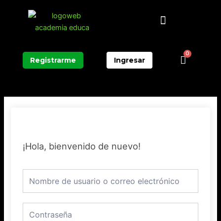
Ir
Menú
al
contenido
0
Carrit
Registrarme
Ingresar
¡Hola, bienvenido de nuevo!