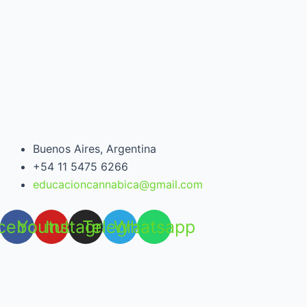
Buenos Aires, Argentina
+54 11 5475 6266
educacioncannabica@gmail.com
cebook
Youtube
Instagram
Telegram
Whatsapp
Open chat