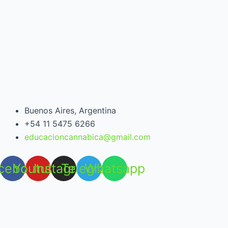
Buenos Aires, Argentina
+54 11 5475 6266
educacioncannabica@gmail.com
cebook
Youtube
Instagram
Telegram
Whatsapp
Open chat