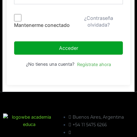
¿Contraseña
olvidada?
Mantenerme conectado
Acceder
¿No tienes una cuenta?
Regístrate ahora
Buenos Aires, Argentina
+54 11 5475 6266