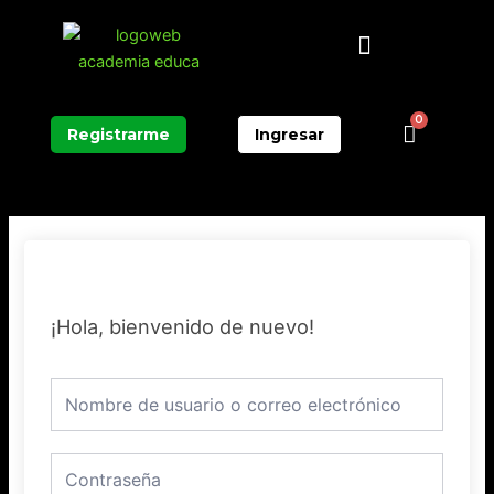
Ir
Menú
al
contenido
0
Carrit
Registrarme
Ingresar
¡Hola, bienvenido de nuevo!