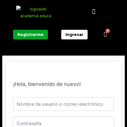
Ir
Menú
al
contenido
0
Carrit
Registrarme
Ingresar
¡Hola, bienvenido de nuevo!