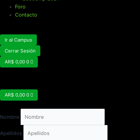
Foro
Contacto
Ir al Campus
Cerrar Sesión
Carrito
AR$
0,00
0
Carrito
AR$
0,00
0
Nombre
Apellidos