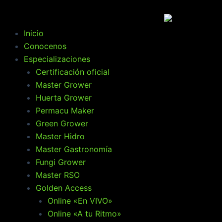
Ir
al
contenido
Menú
Inicio
Conocenos
Especializaciones
Certificación oficial
Master Grower
Huerta Grower
Permacu Maker
Green Grower
Master Hidro
Master Gastronomía
Fungi Grower
Master RSO
Golden Access
Online «En VIVO»
Online «A tu Ritmo»